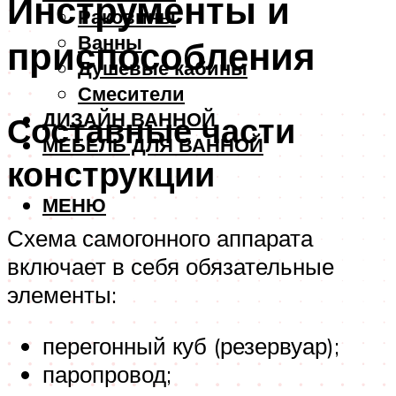
Инструменты и
Раковины
Ванны
приспособления
Душевые кабины
Смесители
ДИЗАЙН ВАННОЙ
Составные части
МЕБЕЛЬ ДЛЯ ВАННОЙ
конструкции
МЕНЮ
Схема самогонного аппарата
включает в себя обязательные
элементы:
перегонный куб (резервуар);
паропровод;