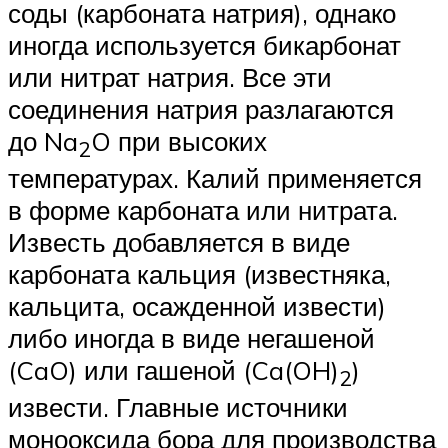
соды (карбоната натрия), однако
иногда используется бикарбонат
или нитрат натрия. Все эти
соединения натрия разлагаются
до Na
O при высоких
2
температурах. Калий применяется
в форме карбоната или нитрата.
Известь добавляется в виде
карбоната кальция (известняка,
кальцита, осажденной извести)
либо иногда в виде негашеной
(CaO) или гашеной (Ca(OH)
)
2
извести. Главные источники
монооксида бора для производства