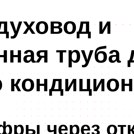
духовод и
ная труба 
о кондицион
фры через от