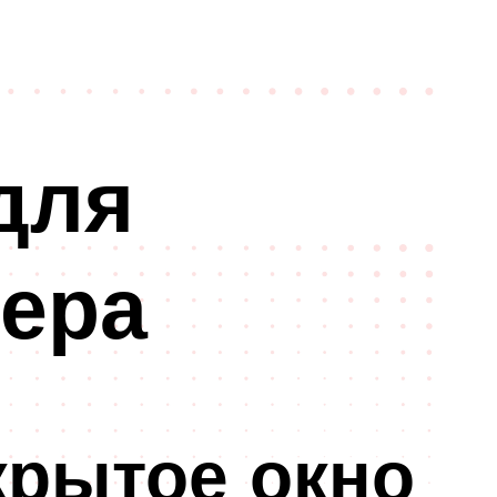
для
ера
крытое окно