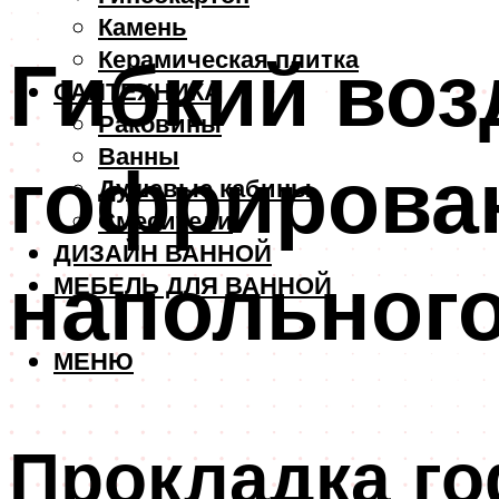
Камень
Гибкий воз
Керамическая плитка
САНТЕХНИКА
Раковины
Ванны
гофрирован
Душевые кабины
Смесители
ДИЗАЙН ВАННОЙ
напольног
МЕБЕЛЬ ДЛЯ ВАННОЙ
МЕНЮ
Прокладка го