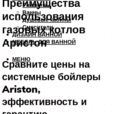
Преимущества
Раковины
Ванны
использования
Душевые кабины
газовых котлов
Смесители
ДИЗАЙН ВАННОЙ
Аристон
МЕБЕЛЬ ДЛЯ ВАННОЙ
МЕНЮ
Сравните цены на
системные бойлеры
Ariston,
эффективность и
гарантию