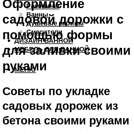
Оформление
Раковины
Ванны
садовой дорожки с
Душевые кабины
помощью формы
Смесители
ДИЗАЙН ВАННОЙ
для заливки своими
МЕБЕЛЬ ДЛЯ ВАННОЙ
руками
МЕНЮ
Советы по укладке
садовых дорожек из
бетона своими руками