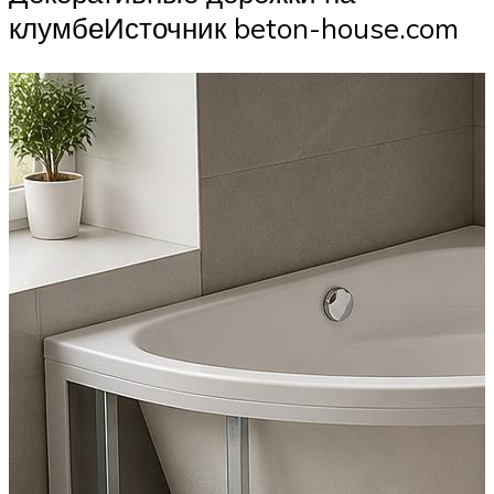
клумбеИсточник beton-house.com