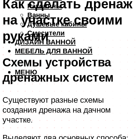
Как сделать дренаж
Раковины
Ванны
на участке своими
Душевые кабины
руками
Смесители
ДИЗАЙН ВАННОЙ
МЕБЕЛЬ ДЛЯ ВАННОЙ
Схемы устройства
МЕНЮ
дренажных систем
Существуют разные схемы
создания дренажа на дачном
участке.
Выделяют два основных способа: