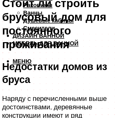
Стоит ли строить
Раковины
Ванны
брусовый дом для
Душевые кабины
постоянного
Смесители
ДИЗАЙН ВАННОЙ
проживания
МЕБЕЛЬ ДЛЯ ВАННОЙ
МЕНЮ
Недостатки домов из
бруса
Наряду с перечисленными выше
достоинствами, деревянные
конструкции имеют и ряд