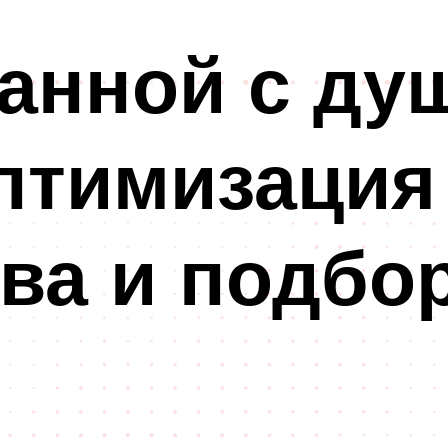
анной с ду
птимизация
ва и подбо