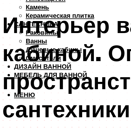
Камень
Интерьер в
Керамическая плитка
САНТЕХНИКА
Раковины
Ванны
кабиной. О
Душевые кабины
Смесители
ДИЗАЙН ВАННОЙ
пространст
МЕБЕЛЬ ДЛЯ ВАННОЙ
МЕНЮ
сантехники