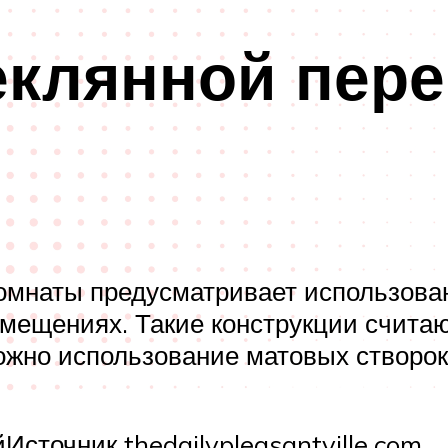
еклянной пер
мнаты предусматривает использован
мещениях. Такие конструкции считаю
жно использование матовых створок,
сточник thedailypleasantville.com