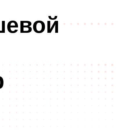
шевой
р