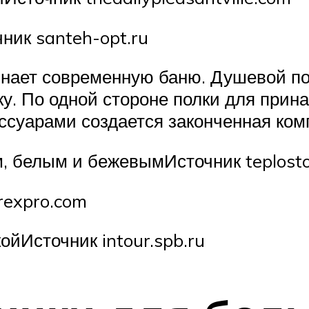
ник santeh-opt.ru
нает современную баню. Душевой по
у. По одной стороне полки для прин
ссуарами создается законченная ком
м, белым и бежевымИсточник teplost
rexpro.com
йИсточник intour.spb.ru