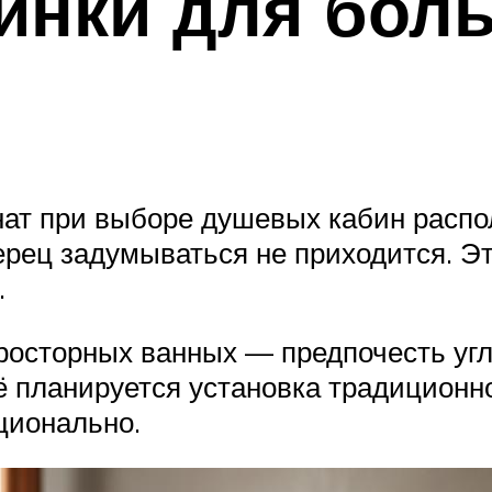
инки для бол
ат при выборе душевых кабин распо
рец задумываться не приходится. Э
.
росторных ванных — предпочесть угл
ё планируется установка традиционн
ционально.