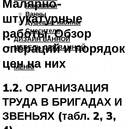
Малярно-
Раковины
Ванны
штукатурные
Душевые кабины
работы. Обзор
Смесители
ДИЗАЙН ВАННОЙ
операций и порядок
МЕБЕЛЬ ДЛЯ ВАННОЙ
цен на них
МЕНЮ
1.2. ОРГАНИЗАЦИЯ
ТРУДА В БРИГАДАХ И
ЗВЕНЬЯХ (табл. 2, 3,