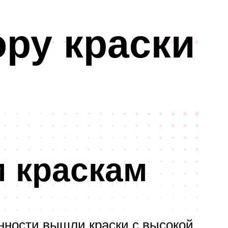
ру краски
 краскам
анности вышли краски с высокой