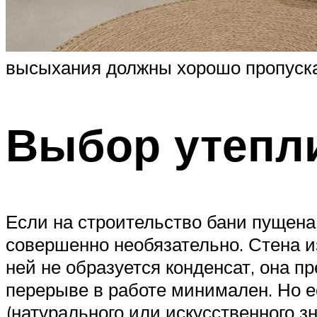
высыхания должны хорошо пропускат
Выбор утепл
Если на строительство бани пущена
совершенно необязательно. Стена из
ней не образуется конденсат, она п
перерыве в работе минимален. Но ес
(натурального или искусственного з