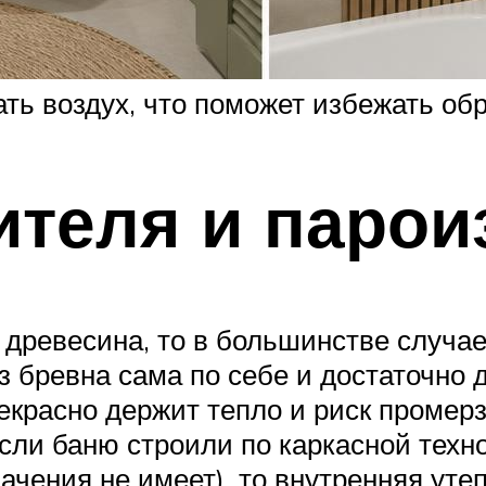
ь воздух, что поможет избежать обр
ителя и парои
 древесина, то в большинстве случа
 бревна сама по себе и достаточно д
рекрасно держит тепло и риск промер
ли баню строили по каркасной техно
начения не имеет), то внутренняя ут