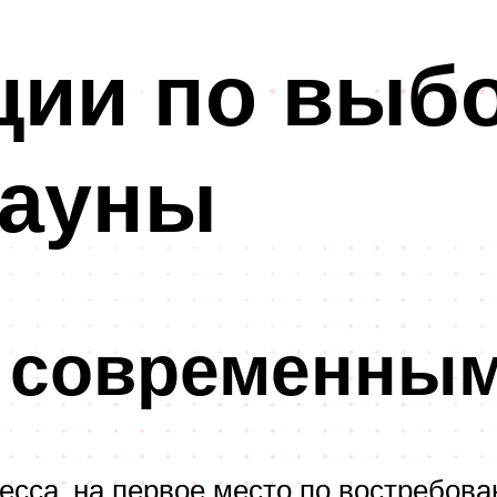
ии по выбо
сауны
к современным
есса, на первое место по востребов