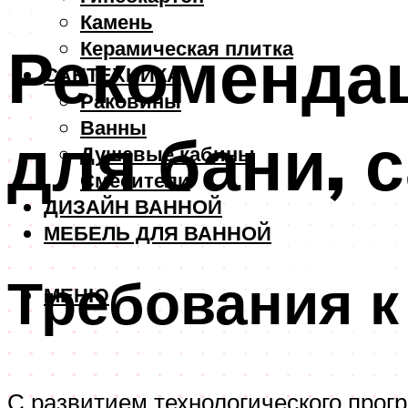
Камень
Рекомендац
Керамическая плитка
САНТЕХНИКА
Раковины
Ванны
для бани, 
Душевые кабины
Смесители
ДИЗАЙН ВАННОЙ
МЕБЕЛЬ ДЛЯ ВАННОЙ
Требования 
МЕНЮ
С развитием технологического прогр