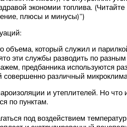
 здравой экономии топлива. (Читайте
нение, плюсы и минусы)”)
уаций:
го объема, который служил и парилко
ято эти службы разводить по разным
кажем, предбанника используются ра
ий совершенно различный микроклима
ароизоляции и утеплителей. Но что и
ся по пунктам.
агаться под воздействием температур
нопласт и экструдированный пенопол