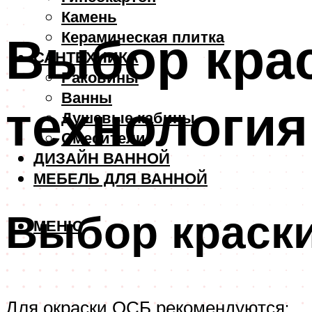
Камень
Выбор крас
Керамическая плитка
САНТЕХНИКА
Раковины
Ванны
технологи
Душевые кабины
Смесители
ДИЗАЙН ВАННОЙ
МЕБЕЛЬ ДЛЯ ВАННОЙ
Выбор краск
МЕНЮ
Для окраски ОСБ рекомендуются: