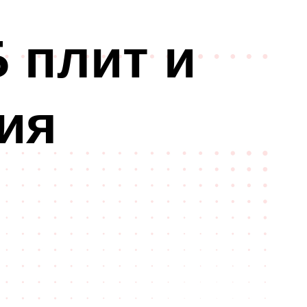
 плит и
ия