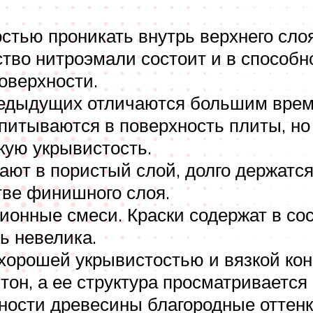
стью проникать внутрь верхнего сло
тво нитроэмали состоит и в способно
оверхности.
редыдущих отличаются большим врем
впитываются в поверхность плиты, н
кую укрывистость.
ют в пористый слой, долго держатся
тве финишного слоя.
онные смеси. Краски содержат в сос
ь невелика.
орошей укрывистостью и вязкой кон
он, а ее структура просматривается
ности древесины благородные оттенк