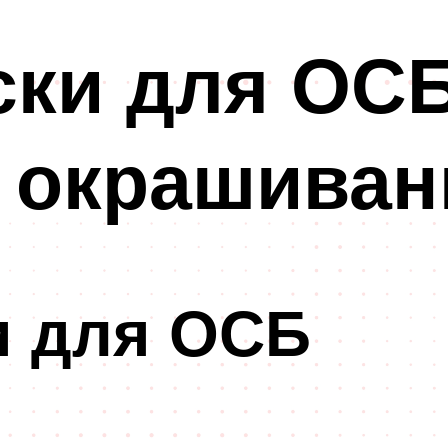
ки для ОСБ
я окрашиван
и для ОСБ