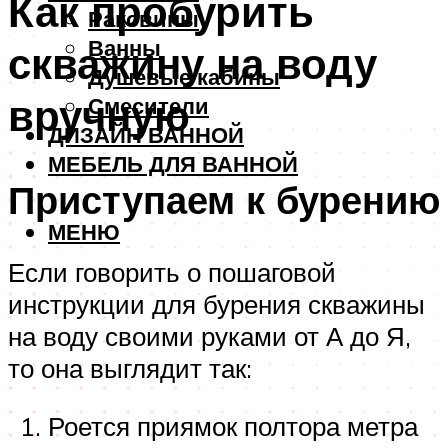
Как пробурить
Раковины
Ванны
скважину на воду
Душевые кабины
вручную
Смесители
ДИЗАЙН ВАННОЙ
МЕБЕЛЬ ДЛЯ ВАННОЙ
Приступаем к бурению
МЕНЮ
Если говорить о пошаговой
инструкции для бурения скважины
на воду своими руками от А до Я,
то она выглядит так:
Роется приямок полтора метра