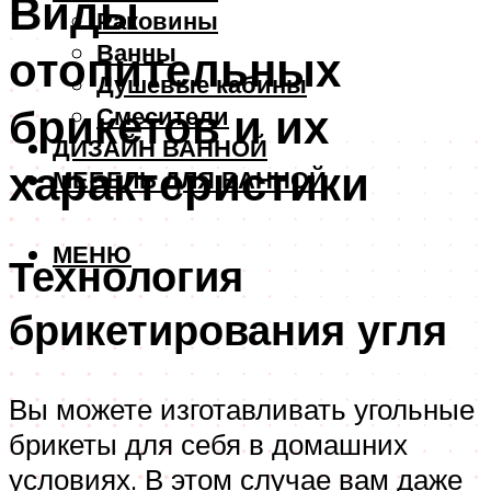
Виды
Раковины
Ванны
отопительных
Душевые кабины
брикетов и их
Смесители
ДИЗАЙН ВАННОЙ
характеристики
МЕБЕЛЬ ДЛЯ ВАННОЙ
МЕНЮ
Технология
брикетирования угля
Вы можете изготавливать угольные
брикеты для себя в домашних
условиях. В этом случае вам даже