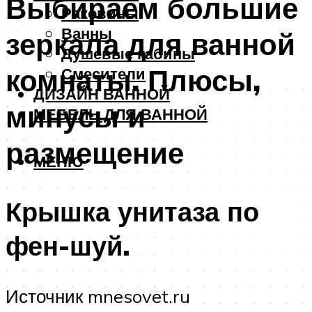
Выбираем большие
Раковины
Ванны
зеркала для ванной
Душевые кабины
комнаты. Плюсы,
Смесители
ДИЗАЙН ВАННОЙ
минусы и
МЕБЕЛЬ ДЛЯ ВАННОЙ
размещение
МЕНЮ
Крышка унитаза по
фен-шуй.
Источник mnesovet.ru