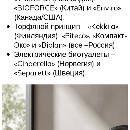
«BIOFORCE» (Китай) и «Enviro»
(Канада/США).
Торфяной принцип – «Kekkila»
(Финляндия), «Piteco», «Компакт-
Эко» и «Biolan» (все –Россия).
Электрические биотуалеты –
«Cinderella» (Норвегия) и
«Separett» (Швеция).