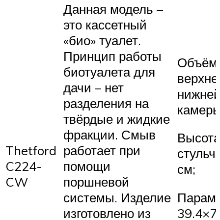
Данная модель –
это кассетный
«био» туалет.
Принцип работы
Объём
биотуалета для
верхне
дачи – нет
нижне
разделения на
камеры:
твёрдые и жидкие
фракции. Смыв
Высот
Thetford
работает при
стульча
C224-
помощи
см;
CW
поршневой
системы. Изделие
Параме
изготовлено из
39.4×7