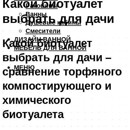
Какой биотуалет
Раковины
Ванны
выбрать для дачи
Душевые кабины
Смесители
ДИЗАЙН ВАННОЙ
Какой биотуалет
МЕБЕЛЬ ДЛЯ ВАННОЙ
выбрать для дачи –
МЕНЮ
сравнение торфяного
компостирующего и
химического
биотуалета