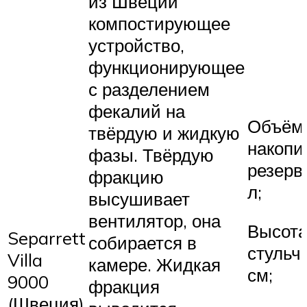
из Швеции
компостирующее
устройство,
функционирующее
с разделением
фекалий на
Объём
твёрдую и жидкую
накопи
фазы. Твёрдую
резерв
фракцию
л;
высушивает
вентилятор, она
Высот
Separrett
собирается в
стульча
Villa
камере. Жидкая
см;
9000
фракция
(Швеция)