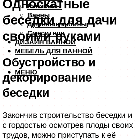
Односкатные
Раковины
Ванны
беседки для дачи
Душевые кабины
своими руками
Смесители
ДИЗАЙН ВАННОЙ
МЕБЕЛЬ ДЛЯ ВАННОЙ
Обустройство и
МЕНЮ
декорирование
беседки
Закончив строительство беседки и
с гордостью осмотрев плоды своих
трудов, можно приступать к её