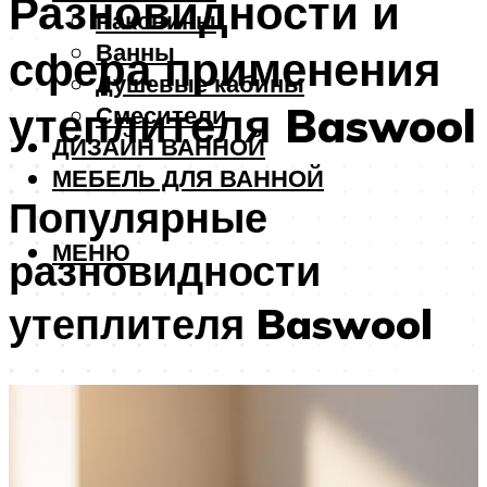
Разновидности и
Раковины
Ванны
сфера применения
Душевые кабины
утеплителя Baswool
Смесители
ДИЗАЙН ВАННОЙ
МЕБЕЛЬ ДЛЯ ВАННОЙ
Популярные
МЕНЮ
разновидности
утеплителя Baswool