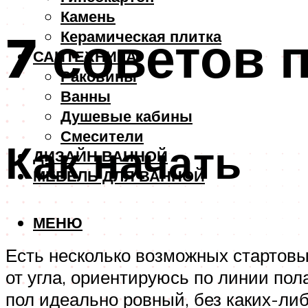
Камень
7 советов 
Керамическая плитка
САНТЕХНИКА
Раковины
Ванны
Душевые кабины
Смесители
Как начать
ДИЗАЙН ВАННОЙ
МЕБЕЛЬ ДЛЯ ВАННОЙ
МЕНЮ
Есть несколько возможных стартовы
от угла, ориентируюсь по линии пол
пол идеально ровный, без каких-либ