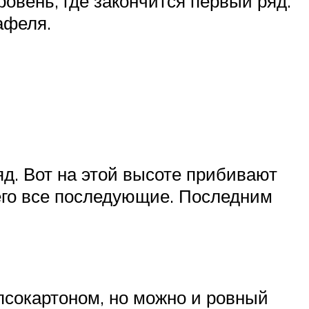
ровень, где закончится первый ряд.
афеля.
яд. Вот на этой высоте прибивают
него все последующие. Последним
псокартоном, но можно и ровный