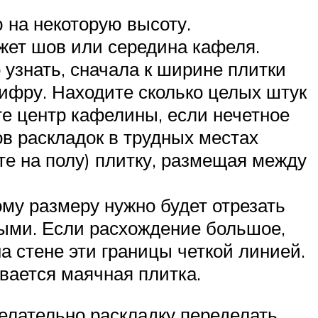
 на некоторую высоту.
жет шов или середина кафеля.
о узнать, сначала к ширине плитки
ифру. Находите сколько целых штук
те центр кафелины, если нечетное
в раскладок в трудных местах
те на полу) плитку, размещая между
ому размеру нужно будет отрезать
выми. Если расхождение большое,
на стене эти границы четкой линией.
вается маячная плитка.
желательно раскладку переделать.