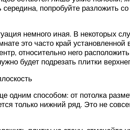
ь середина, попробуйте разложить со
уация немного иная. В некоторых сл
мнате это часто край установленной
центр, относительно него расположить
нужно будет подрезать плитки верхнег
плоскость
е одним способом: от потолка размет
ется только нижний ряд. Это не совсе