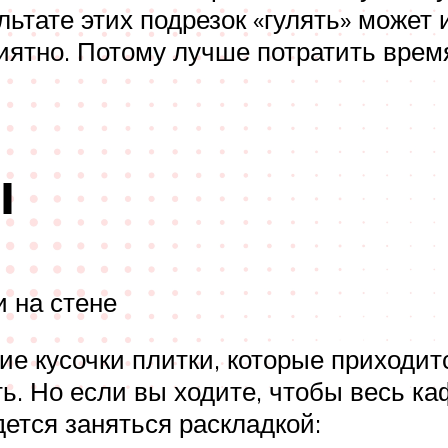
ьтате этих подрезок «гулять» может
иятно. Потому лучше потратить время
ы
 на стене
е кусочки плитки, которые приходитс
ть. Но если вы ходите, чтобы весь к
идется заняться раскладкой: