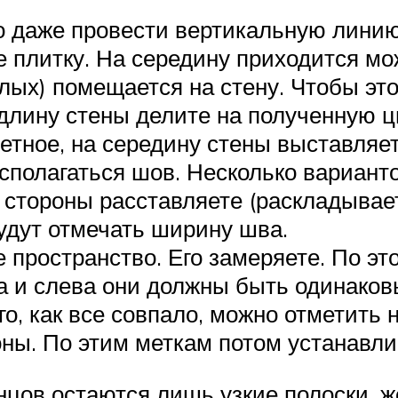
 даже провести вертикальную линию
 плитку. На середину приходится мо
целых) помещается на стену. Чтобы эт
длину стены делите на полученную ц
четное, на середину стены выставляе
сполагаться шов. Несколько варианто
е стороны расставляете (раскладывае
будут отмечать ширину шва.
 пространство. Его замеряете. По эт
ва и слева они должны быть одинако
го, как все совпало, можно отметить 
оны. По этим меткам потом устанавли
онцов остаются лишь узкие полоски, 